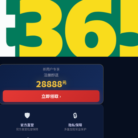
生就业
校友工作
联系我们
·
党建引领强担当，环境美化亮初心---m88学生党支部开展环境美化专项行动
2025
当前位置：
学院首页
>>
联系我们
>>
院长邮箱