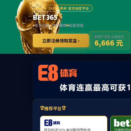
学校主页
学院首页
学院简介
师
院长邮箱
院长邮
监督举报电话和电子邮箱
院长邮箱
地址:广
红山三路1