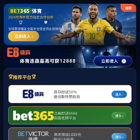
m8
学校主页
学院首页
学院简介
师资力量
教育教
最新消息
·
“志愿心”点亮“
科研动态
科研动态
科研动态
项目申报
成果汇编
科研团队